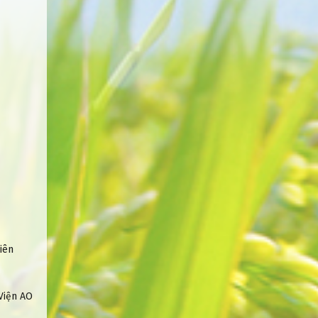
iên
Viện AO