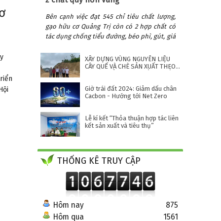
cơ
Bên cạnh việc đạt 545 chỉ tiêu chất lượng,
gạo hữu cơ Quảng Trị còn có 2 hợp chất có
tác dụng chống tiểu đường, béo phì, gút, giá
trị quý hơn vàng gấp 30.000 lần.
ày
XÂY DỰNG VÙNG NGUYÊN LIỆU
CÂY QUẾ VÀ CHÈ SẢN XUẤT THEO
TIÊU CHUẨN HỮU CƠ TỈNH QUẢNG
riển
NGÃI
Giờ trái đất 2024: Giảm dấu chân
Hội
Cacbon - Hướng tới Net Zero
Lễ kí kết “Thỏa thuận hợp tác liên
kết sản xuất và tiêu thụ”
THỐNG KÊ TRUY CẬP
Hôm nay
875
Hôm qua
1561