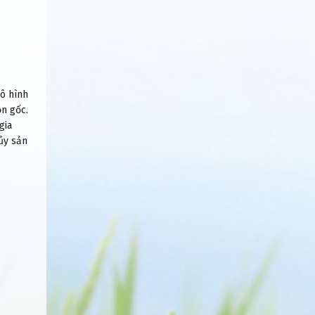
mô hình
ồn gốc.
gia
hủy sản