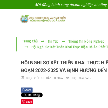
AOI đồng hành cùng doanh nghiệp và nông d
Trang Chủ
Tin Tức
Thông Tin Nông Nghiệp
Hội Nghị Sơ Kết Triển Khai Thực Hiện Đề Án Phát
HỘI NGHỊ SƠ KẾT TRIỂN KHAI THỰC HI
ĐOẠN 2022-2025 VÀ ĐỊNH HƯỚNG ĐẾN
ĐƯỢC VIẾT: 13 THÁNG 8 2024
LƯỢT XEM: 1466
f
Share
Save