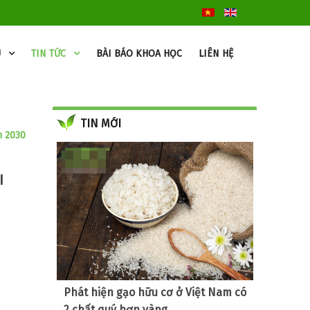
U
TIN TỨC
BÀI BÁO KHOA HỌC
LIÊN HỆ
TIN MỚI
m 2030
I
Phát hiện gạo hữu cơ ở Việt Nam có
2 chất quý hơn vàng