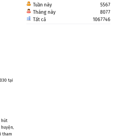
Tuần này
5567
Tháng này
8077
Tất cả
1067746
030 tại
 hút
 huyện,
ời tham