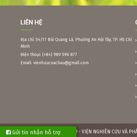
LIÊN HỆ
Địa chỉ: 54/17 Bùi Quang Là, Phường An Hội Tây, TP. Hồ Chí
Nguồn hình: Viện AOI tham quan vùng nguyên liệu tỉnh Quả
Minh
Điện thoại: (+84) 989 596 877
Ngày 26/2/2024 nhóm chuyên gia Viện AOI hợp tác với các đ
Email: vienhuucoachau@gmail.com
Quảng Ngãi xây dựng vùng nguyên liệu cây quế và chè sản x
tiêu chuẩn hữu cơ quốc tế. Đoàn đã đi khảo sát vùng ch
chục năm tuổi cho đến 200 năm tuổi; vùng quế đã trên d
năm tuổi.
Copyright © 2019 - VIỆN NGHIÊN CỨU VÀ P
Gửi tin nhắn hỗ trợ