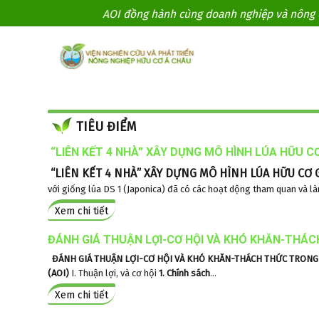
AOI đồng hành cùng doanh nghiệp và nông d
TIÊU ĐIỂM
“LIÊN KẾT 4 NHÀ” XÂY DỰNG MÔ HÌNH LÚA HỮU CƠ
“LIÊN KẾT 4 NHÀ” XÂY DỰNG MÔ HÌNH LÚA HỮU CƠ 
với giống lúa DS 1 (Japonica) đã có các hoạt dộng tham quan và làm
Xem chi tiết
ĐÁNH GIÁ THUẬN LỢI-CƠ HỘI VÀ KHÓ KHĂN-THÁC
ĐÁNH GIÁ THUẬN LỢI-CƠ HỘI VÀ KHÓ KHĂN-THÁCH THỨC TRONG
(AOI)
I. Thuận lợi, và cơ hội
1. Chính sách
...
Xem chi tiết