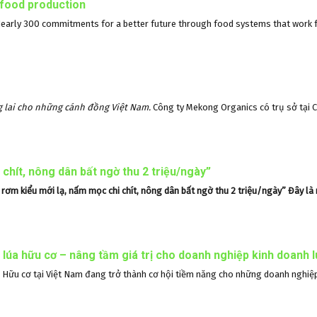
food production
rly 300 commitments for a better future through food systems that work f
g lai cho những cánh đồng Việt Nam.
Công ty Mekong Organics có trụ sở tại 
chít, nông dân bất ngờ thu 2 triệu/ngày”
rơm kiểu mới lạ, nấm mọc chi chít, nông dân bất ngờ thu 2 triệu/ngày”
Đây là
g lúa hữu cơ – nâng tầm giá trị cho doanh nghiệp kinh doanh 
o Hữu cơ tại Việt Nam đang trở thành cơ hội tiềm năng cho những doanh nghiệ