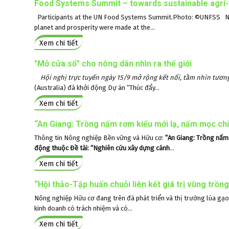
Food Systems Summit – towards sustainable agri-
Participants at the UN Food Systems Summit.Photo: ©UNFSS Nea
planet and prosperity were made at the...
Xem chi tiết
"Mở cửa sổ" cho nông dân nhìn ra thế giới
Hội nghị trực tuyến ngày 15/9 mở rộng kết nối, tầm nhìn tươn
(Australia) đã khởi động Dự án “Thúc đẩy...
Xem chi tiết
“An Giang: Trồng nấm rơm kiểu mới lạ, nấm mọc chi 
Thông tin Nông nghiệp Bền vững và Hữu cơ:
“An Giang: Trồng nấm 
động thuộc Đề tài: “Nghiên cứu xây dựng cánh
...
Xem chi tiết
“Hội thảo-Tập huấn chuỗi liên kết giá trị vùng trồn
Nông nghiệp Hữu cơ đang trên đà phát triển và thị trường lúa gạ
kinh doanh có trách nhiệm và có...
Xem chi tiết