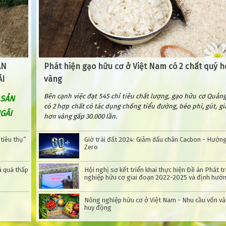
ẢN
Phát hiện gạo hữu cơ ở Việt Nam có 2 chất quý 
ÃI
vàng
Bên cạnh việc đạt 545 chỉ tiêu chất lượng, gạo hữu cơ Quảng
 SẢN
có 2 hợp chất có tác dụng chống tiểu đường, béo phì, gút, giá
GÃI
hơn vàng gấp 30.000 lần.
 tiêu thụ”
Giờ trái đất 2024: Giảm dấu chân Cacbon - Hướng
Zero
á quá thấp
Hội nghị sơ kết triển khai thực hiện Đề án Phát t
nghiệp hữu cơ giai đoạn 2022-2025 và định hướ
năm 2030
Nông nghiệp hữu cơ ở Việt Nam - Nhu cầu vốn và giải pháp
huy động