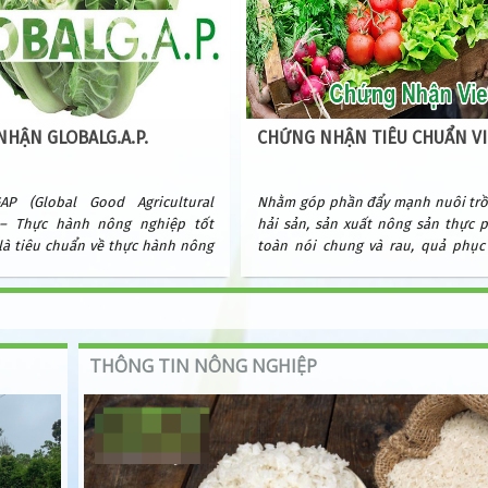
HẬN GLOBALG.A.P.
CHỨNG NHẬN TIÊU CHUẨN V
AP (Global Good Agricultural
Nhằm góp phần đẩy mạnh nuôi trồ
s – Thực hành nông nghiệp tốt
hải sản, sản xuất nông sản thực 
 là tiêu chuẩn về thực hành nông
toàn nói chung và rau, quả phục 
t trong quá trình sản xuất, thu
dùng trong nước nói riêng và xuất 
ử lý sau thu hoạch.
Nông nghiệp và Phát triển Nông t
hành Tiêu chuẩn VietGAP.
THÔNG TIN NÔNG NGHIỆP