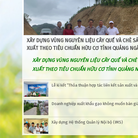
XÂY DỰNG VÙNG NGUYÊN LIỆU CÂY QUẾ VÀ CHÈ S
XUẤT THEO TIÊU CHUẨN HỮU CƠ TỈNH QUẢNG NG
XÂY DỰNG VÙNG NGUYÊN LIỆU CÂY QUẾ VÀ CHÈ
XUẤT THEO TIÊU CHUẨN HỮU CƠ TỈNH QUẢNG N
Lễ kí kết “Thỏa thuận hợp tác liên kết sản xuất và
Doanh nghiệp xuất khẩu gạo không muốn bán gi
Xây dựng Hệ thống Quản lý Nội bộ (IMS)