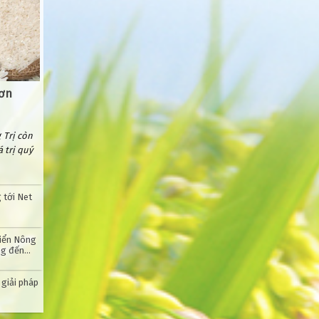
hơn
 Trị còn
 trị quý
 tới Net
riển Nông
ng đến