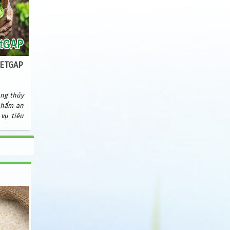
IETGAP
ng thủy
phẩm an
vụ tiêu
khẩu, Bộ
hôn ban