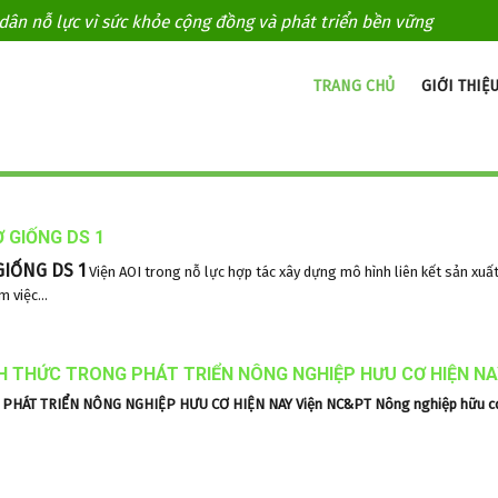
ân nỗ lực vì sức khỏe cộng đồng và phát triển bền vững
TRANG CHỦ
GIỚI THIỆ
 GIỐNG DS 1
GIỐNG DS 1
Viện AOI trong nỗ lực hợp tác xây dựng mô hình liên kết sản xuấ
 việc...
H THỨC TRONG PHÁT TRIỂN NÔNG NGHIỆP HƯU CƠ HIỆN N
 PHÁT TRIỂN NÔNG NGHIỆP HƯU CƠ HIỆN NAY
Viện NC&PT Nông nghiệp hữu c