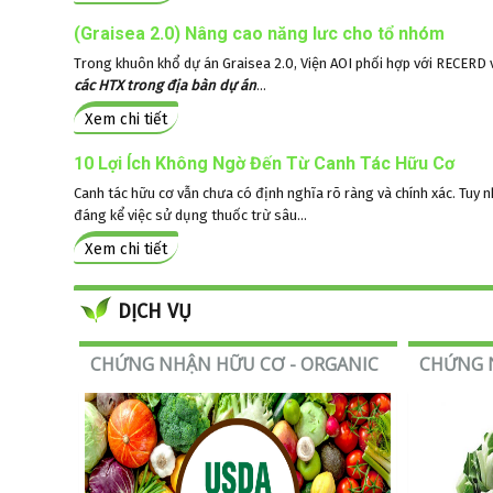
(Graisea 2.0) Nâng cao năng lưc cho tổ nhóm
Trong khuôn khổ dự án Graisea 2.0, Viện AOI phối hợp với RECERD
các HTX trong địa bàn dự án
...
Xem chi tiết
10 Lợi Ích Không Ngờ Đến Từ Canh Tác Hữu Cơ
Canh tác hữu cơ vẫn chưa có định nghĩa rõ ràng và chính xác. Tuy
đáng kể việc sử dụng thuốc trừ sâu...
Xem chi tiết
© Free
Joomla! 3 Modules
- by
VinaGecko.com
DỊCH VỤ
CHỨNG NHẬN HỮU CƠ - ORGANIC
CHỨNG N