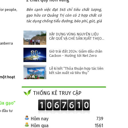
or people,
Bên cạnh việc đạt 545 chỉ tiêu chất lượng,
gạo hữu cơ Quảng Trị còn có 2 hợp chất có
tác dụng chống tiểu đường, béo phì, gút, giá
trị quý hơn vàng gấp 30.000 lần.
XÂY DỰNG VÙNG NGUYÊN LIỆU
CÂY QUẾ VÀ CHÈ SẢN XUẤT THEO
TIÊU CHUẨN HỮU CƠ TỈNH QUẢNG
Canberra
NGÃI
Giờ trái đất 2024: Giảm dấu chân
Cacbon - Hướng tới Net Zero
Lễ kí kết “Thỏa thuận hợp tác liên
kết sản xuất và tiêu thụ”
 một hoạt
THỐNG KÊ TRUY CẬP
lúa gạo”
p đầu tư
Hôm nay
739
Hôm qua
1561