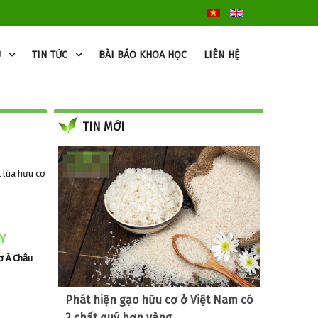
U
TIN TỨC
BÀI BÁO KHOA HỌC
LIÊN HỆ
TIN MỚI
t lúa hưu cơ
AY
ơ Á Châu
Phát hiện gạo hữu cơ ở Việt Nam có
2 chất quý hơn vàng