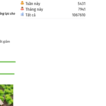
Tuần này
5431
Tháng này
7941
ng lực cho
Tất cả
1067610
cắt giảm