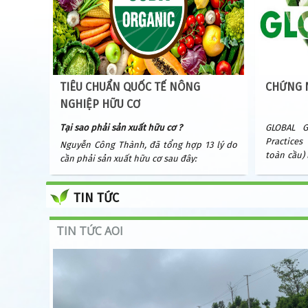
TIÊU CHUẨN QUỐC TẾ NÔNG
CHỨNG N
NGHIỆP HỮU CƠ
Tại sao
phải sản xuất hữu cơ ?
GLOBAL G
Practice
Nguyễn Công Thành, đã tổng hợp 13 lý do
toàn cầu)
cần phải sản xuất hữu cơ sau đây:
nghiệp tố
Tránh sự độc hại từ hóa chất phân
hoạch và x
bón và thuốc BVTV
TIN TỨC
TIN TỨC AOI