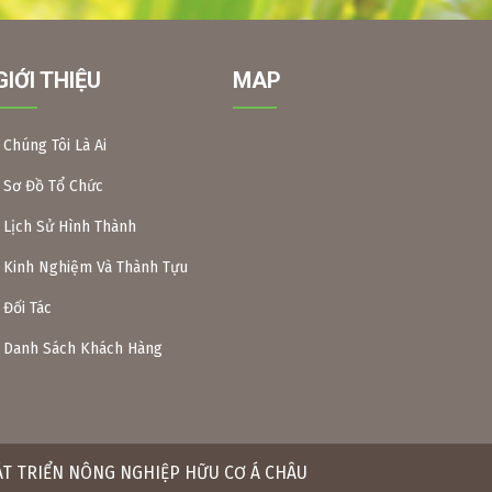
GIỚI THIỆU
MAP
Chúng Tôi Là Ai
ng Ngãi
Sơ Đồ Tổ Chức
ối tác ở
Lịch Sử Hình Thành
uất theo
è từ mục
Kinh Nghiệm Và Thành Tựu
ưới chục
Đối Tác
Danh Sách Khách Hàng
HÁT TRIỂN NÔNG NGHIỆP HỮU CƠ Á CHÂU